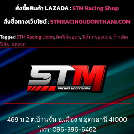
สั่งซื้อสินค้า LAZADA :
STM Racing Shop
สั่งซื้อทางเว็บไซต์ :
STMRACINGUDONTHANI.COM
Tagged
STM Racing Udon
,
ติดฟิล์มอุดร
,
ฟิล์มกรองแสง
,
ร้านติด
ฟิล์ม
,
แต่งรถ
469 ม.2 ต.บ้านจั่น อ.เมือง จ.อุดรธานี 41000
โทร: 096-396-6462