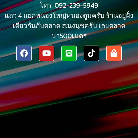
โทร: 092-239-5949
แถว 4 แยกหนองใหญ่หนองตูมครับ ร้านอยู่ฝั่ง
เดียวกันกับตลาด ส.นงนุชครับ เลยตลาด
มา500เมตร