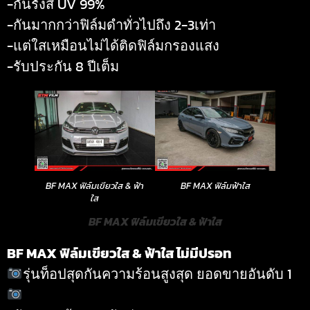
-กันรังสี UV 99%
-กันมากกว่าฟิล์มดำทั่วไปถึง 2-3เท่า
-แต่ใสเหมือนไม่ได้ติดฟิล์มกรองแสง
-รับประกัน 8 ปีเต็ม
BF MAX ฟิล์มเขียวใส & ฟ้า
BF MAX ฟิล์มฟ้าใส
ใส
BF MAX ฟิล์มเขียวใส & ฟ้าใส
BF MAX ฟิล์มเขียวใส & ฟ้าใส ไม่มีปรอท
รุ่นท็อปสุดกันความร้อนสูงสุด ยอดขายอันดับ 1