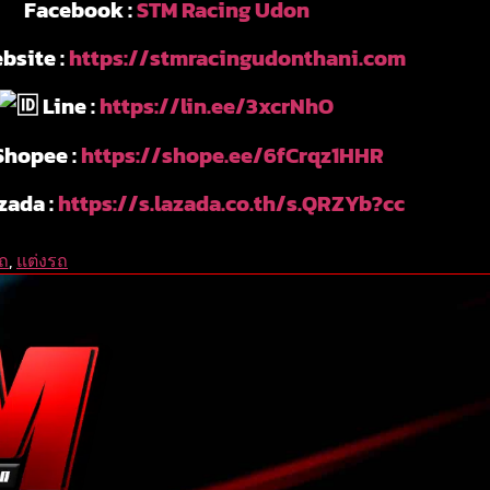
Facebook :
STM Racing Udon
bsite :
https://stmracingudonthani.com
Line :
https://lin.ee/3xcrNhO
hopee :
https://shope.ee/6fCrqz1HHR
zada :
https://s.lazada.co.th/s.QRZYb?cc
รถ
,
แต่งรถ