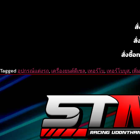
สั
สั
สั่งซื้อ
Tagged
อุปกรณ์แต่งรถ
,
เครื่องยนต์ดีเซล
,
เทอร์โบ
,
เทอร์โบบูส
,
เพิ