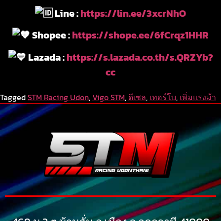
Line :
https://lin.ee/3xcrNhO
Shopee :
https://shope.ee/6fCrqz1HHR
Lazada :
https://s.lazada.co.th/s.QRZYb?
cc
Tagged
STM Racing Udon
,
Vigo STM
,
ดีเซล
,
เทอร์โบ
,
เพิ่มแรงม้า