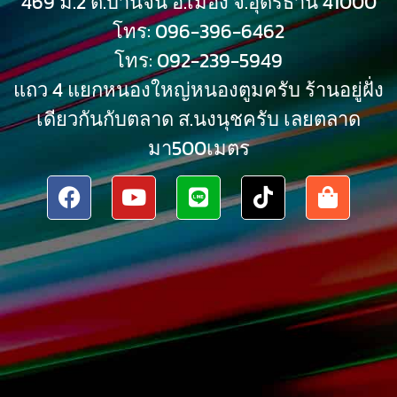
469 ม.2 ต.บ้านจั่น อ.เมือง จ.อุดรธานี 41000
โทร: 096-396-6462
โทร: 092-239-5949
แถว 4 แยกหนองใหญ่หนองตูมครับ ร้านอยู่ฝั่ง
เดียวกันกับตลาด ส.นงนุชครับ เลยตลาด
มา500เมตร