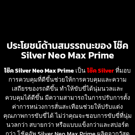
ประโยชน์ด้านสมรรถนะของ โช๊ค
Silver Neo Max Prime
โช๊ค Silver Neo Max Prime
เป็น
โช๊ค Silver
ที่มอบ
การควบคุมที่ดีขึ้นช่วยให้การควบคุมและความ
เสถียรของรถดีขึ้น ทำให้ขับขี่ได้นุ่มนวลและ
ควบคุมได้ดีขึ้น มีความสามารถในการปรับการตั้ง
ค่าการหน่วงการสั่นสะเทือนช่วยให้ปรับแต่ง
คุณภาพการขับขี่ได้ ไม่ว่าคุณจะชอบการขับขี่ที่นุ่ม
นวลกว่า สบายกว่า หรือแบบแข็งกว่าและสปอร์ต
กว่า โช้คอัพ Silver Neo Max Prime ผลิตจากวัสดุ