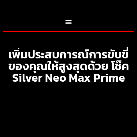
เพิ่มประสบการณ์การขับขี่
ของคุณให้สูงสุดด้วย โช๊ค
Silver Neo Max Prime