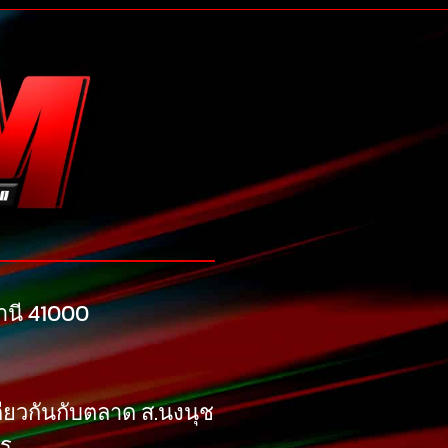
ธานี 41000
ดียวกันกับตลาด ส.นงนุช
ตร