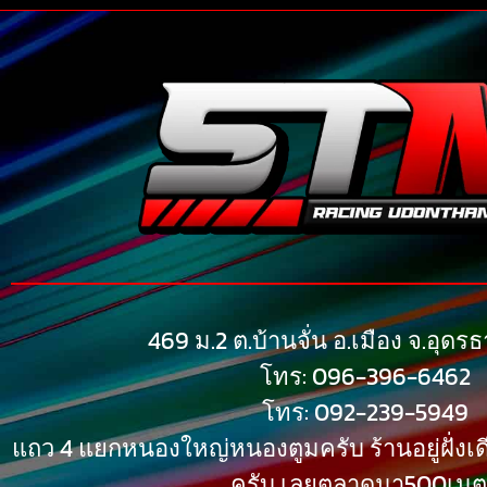
469 ม.2 ต.บ้านจั่น อ.เมือง จ.อุดร
โทร: 096-396-6462
โทร: 092-239-5949
แถว 4 แยกหนองใหญ่หนองตูมครับ ร้านอยู่ฝั่งเ
ครับ เลยตลาดมา500เม