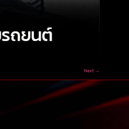
Next
→